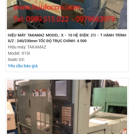
HIỆU MÁY: TAKAMAZ MODEL: X - 10 HỆ ĐIỆN: 21i - T HÀNH TRÌNH
X/Z : 240/230mm TỐC ĐỘ TRỤC CHÍNH: 4.500
Hiệu máy: TAKAMAZ
Model: X10i
Nước SX:
Yêu cầu báo giá