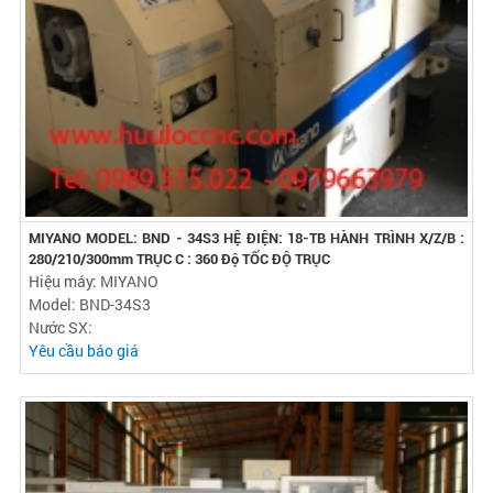
MIYANO MODEL: BND - 34S3 HỆ ĐIỆN: 18-TB HÀNH TRÌNH X/Z/B :
280/210/300mm TRỤC C : 360 Độ TỐC ĐỘ TRỤC
Hiệu máy: MIYANO
Model: BND-34S3
Nước SX:
Yêu cầu báo giá