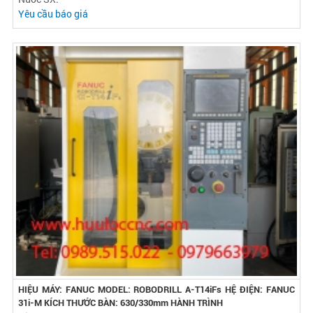
Yêu cầu báo giá
HIỆU MÁY: FANUC MODEL: ROBODRILL Α-T14iFs HỆ ĐIỆN: FANUC
31i-M KÍCH THƯỚC BÀN: 630/330mm HÀNH TRÌNH