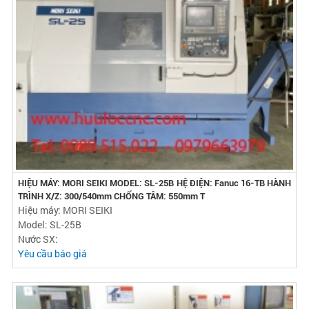
HIỆU MÁY: MORI SEIKI MODEL: SL-25B HỆ ĐIỆN: Fanuc 16-TB HÀNH
TRÌNH X/Z: 300/540mm CHỐNG TÂM: 550mm T
Hiệu máy: MORI SEIKI
Model: SL-25B
Nước SX:
Yêu cầu báo giá