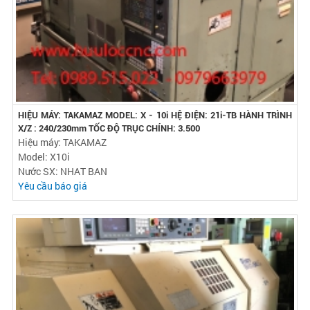
HIỆU MÁY: TAKAMAZ MODEL: X - 10i HỆ ĐIỆN: 21i-TB HÀNH TRÌNH
X/Z : 240/230mm TỐC ĐỘ TRỤC CHÍNH: 3.500
Hiệu máy: TAKAMAZ
Model: X10i
Nước SX: NHAT BAN
Yêu cầu báo giá