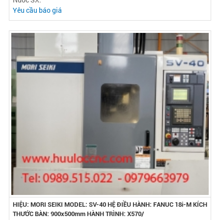
Yêu cầu báo giá
HIỆU: MORI SEIKI MODEL: SV-40 HỆ ĐIỀU HÀNH: FANUC 18i-M KÍCH
THƯỚC BÀN: 900x500mm HÀNH TRÌNH: X570/