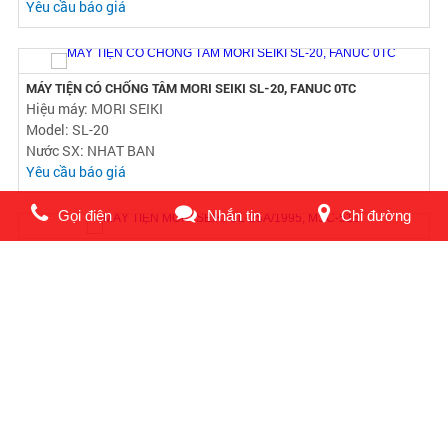
MÁY KHOAN NÓN ROBODRILL Α-T14iFa
Hiệu máy: FANUC
Model: ROBODRILL α-T14iFa
Nước SX: NHAT BAN
Yêu cầu báo giá
Gọi điện
Nhắn tin
Chỉ đường
MÁY TIỆN CÓ CHỐNG TÂM MORI SEIKI SL-20, FANUC 0TC
Hiệu máy: MORI SEIKI
Model: SL-20
Nước SX: NHAT BAN
Yêu cầu báo giá
MÁY TIỆN MORI SEIKI CL-25A/1995, MSC-518
Hiệu máy: MORI SEIKI
Model: CL-25A