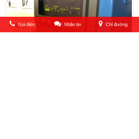
Gọi điện
Nhắn tin
Chỉ đường
HIỆU MÁY: TAKAMAZ MODEL: X - 10 HỆ ĐIỆN: 21-TB HÀNH TRÌNH
X/Z : 200/230mm CHỐNG TÂM : 350mm TỐC ĐỘ T
Hiệu máy:
Model:
Nước SX:
Yêu cầu báo giá