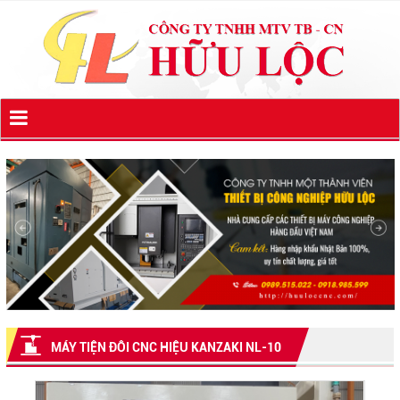
MÁY TIỆN ĐÔI CNC HIỆU KANZAKI NL-10