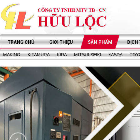
TRANG CHỦ
GIỚI THIỆU
SẢN PHẨM
DỊCH
MAKINO
KITAMURA
KIRA
MITSUI SEIKI
YASDA
TOY