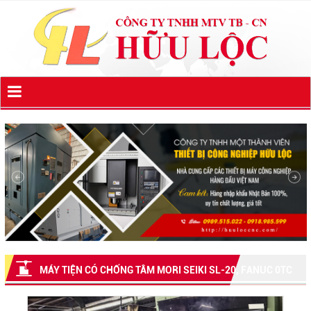
MÁY TIỆN CÓ CHỐNG TÂM MORI SEIKI SL-20, FANUC 0TC