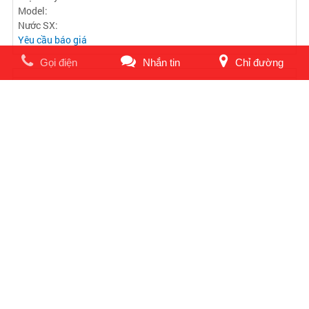
Gọi điện
Nhắn tin
Chỉ đường
HIỆU MÁY: TAKAMAZ MODEL: X - 10 HỆ ĐIỆN: 21-TB HÀNH TRÌNH
X/Z : 200/230mm CHỐNG TÂM : 350mm TỐC ĐỘ T
Hiệu máy:
Model:
Nước SX:
Yêu cầu báo giá