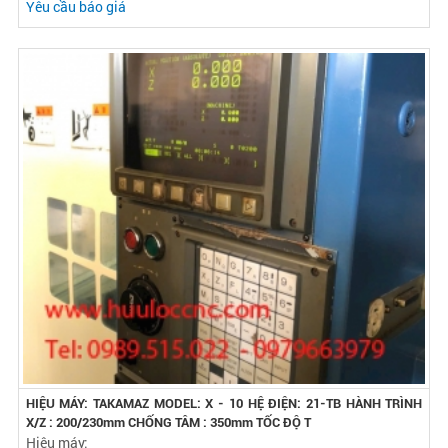
HIỆU MÁY: TAKAMAZ MODEL: X - 100 HỆ ĐIỆN: Oi-TB HÀNH TRÌNH
X/Z : 200/230mm CHỐNG TÂM : 350mm TỐC ĐỘ
Hiệu máy: TAKAMAZ
Model: X100
Nước SX:
Yêu cầu báo giá