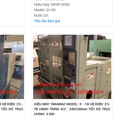
Hiệu máy: MORI SEIKI
Model: SV-40
Nước SX:
Yêu cầu báo giá
 HỆ ĐIỆN: 21i -
HIỆU MÁY: TAKAMAZ MODEL: X - 10i HỆ ĐIỆN: 21i-
m TỐC ĐỘ TRỤC
TB HÀNH TRÌNH X/Z : 240/230mm TỐC ĐỘ TRỤC
CHÍNH: 3.500