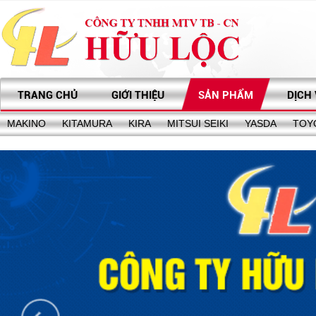
TRANG CHỦ
GIỚI THIỆU
SẢN PHẨM
DỊCH
MAKINO
KITAMURA
KIRA
MITSUI SEIKI
YASDA
TOY