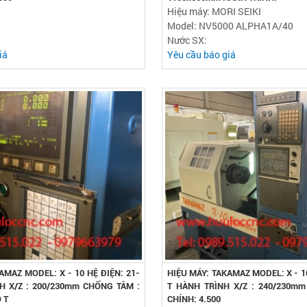
Hiệu máy: MORI SEIKI
Model: NV5000 ALPHA1A/40
Nước SX:
iá
Yêu cầu báo giá
AMAZ MODEL: X - 10 HỆ ĐIỆN: 21-
HIỆU MÁY: TAKAMAZ MODEL: X - 10
H X/Z : 200/230mm CHỐNG TÂM :
T HÀNH TRÌNH X/Z : 240/230m
 T
CHÍNH: 4.500