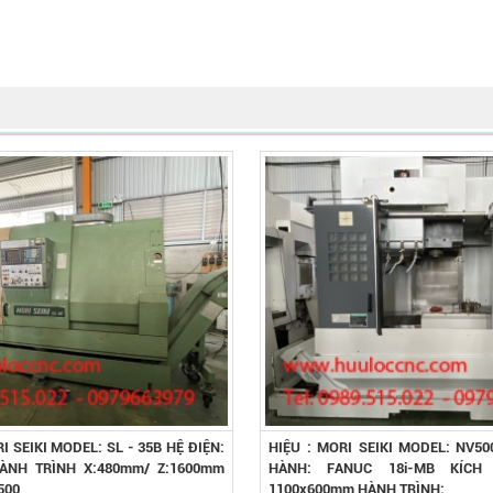
I SEIKI MODEL: SL - 35B HỆ ĐIỆN:
HIỆU : MORI SEIKI MODEL: NV50
ÀNH TRÌNH X:480mm/ Z:1600mm
HÀNH: FANUC 18i-MB KÍCH
500
1100x600mm HÀNH TRÌNH: