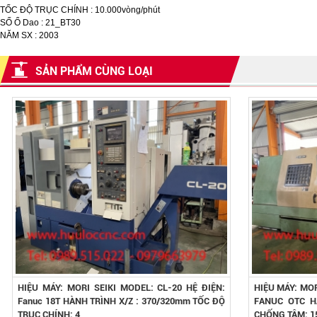
TỐC ĐỘ TRỤC CHÍNH : 10.000vòng/phút
SỐ Ổ Dao : 21_BT30
NĂM SX : 2003
SẢN PHẨM CÙNG LOẠI
HIỆU MÁY: MORI SEIKI MODEL: CL-20 HỆ ĐIỆN:
HIỆU MÁY: MOR
Fanuc 18T HÀNH TRÌNH X/Z : 370/320mm TỐC ĐỘ
FANUC OTC H
TRỤC CHÍNH: 4
CHỐNG TÂM: 1