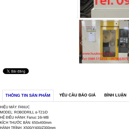
YÊU CẦU BÁO GIÁ
BÌNH LUẬN
THÔNG TIN SẢN PHẨM
HIỆU MÁY: FANUC
MODEL: ROBODRILL α-T21iD
HỆ ĐIỀU HÀNH: Fanuc 16i-MB
KÍCH THƯỚC BÀN: 650x400mm
HÀNH TRÌNH: X500/Y400/Z300mm