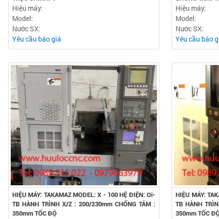
Hiệu máy:
Hiệu máy:
Model:
Model:
Nước SX:
Nước SX:
Yêu cầu báo giá
Yêu cầu báo g
HIỆU MÁY: TAKAMAZ MODEL: X - 100 HỆ ĐIỆN: Oi-
HIỆU MÁY: TAK
TB HÀNH TRÌNH X/Z : 200/230mm CHỐNG TÂM :
TB HÀNH TRÌN
350mm TỐC ĐỘ
350mm TỐC ĐỘ