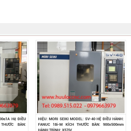
00α1A Hệ ĐIỀU
HIỆU: MORI SEIKI MODEL: SV-40 HỆ ĐIỀU HÀNH:
 THƯỚC BÀN:
FANUC 18i-M KÍCH THƯỚC BÀN: 900x500mm
HÀNH TRÌNH: X570/