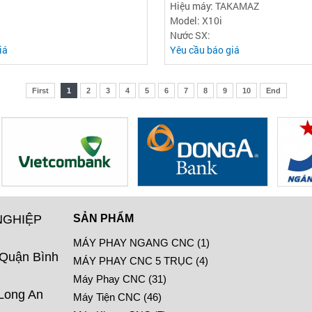
Hiệu máy: TAKAMAZ
Model: X10i
Nước SX:
iá
Yêu cầu báo giá
First
1
2
3
4
5
6
7
8
9
10
End
NGHIỆP
SẢN PHẨM
MÁY PHAY NGANG CNC (1)
 Quận Bình
MÁY PHAY CNC 5 TRỤC (4)
Máy Phay CNC (31)
 Long An
Máy Tiện CNC (46)