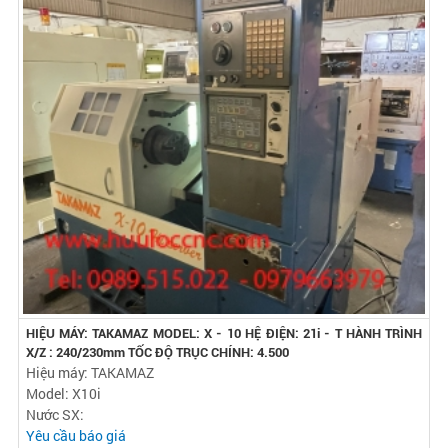
HIỆU MÁY: TAKAMAZ MODEL: X - 10 HỆ ĐIỆN: 21i - T HÀNH TRÌNH
X/Z : 240/230mm TỐC ĐỘ TRỤC CHÍNH: 4.500
Hiệu máy: TAKAMAZ
Model: X10i
Nước SX:
Yêu cầu báo giá