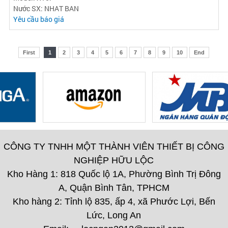
Nước SX: NHAT BAN
Yêu cầu báo giá
First
1
2
3
4
5
6
7
8
9
10
End
CÔNG TY TNHH MỘT THÀNH VIÊN THIẾT BỊ CÔNG
NGHIỆP HỮU LỘC
Kho Hàng 1: 818 Quốc lộ 1A, Phường Bình Trị Đông
A, Quận Bình Tân, TPHCM
Kho hàng 2: Tỉnh lộ 835, ấp 4, xã Phước Lợi, Bến
Lức, Long An