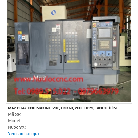
MÁY PHAY CNC MAKINO V33, HSK63, 2000 RPM, FANUC 16iM
Mã SP:
Model:
Nước SX:
Yêu cầu báo giá