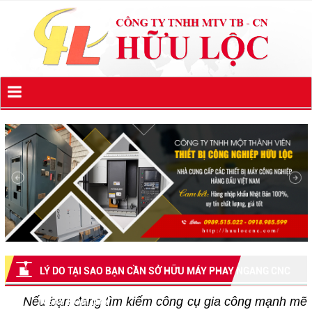
LÝ DO TẠI SAO BẠN CẦN SỞ HỮU MÁY PHAY NGANG CNC
Nếu bạn đang tìm kiếm công cụ gia công mạnh mẽ
NGAY HÔM NAY