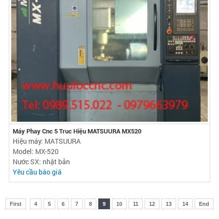
Máy Phay Cnc 5 Truc Hiệu MATSUURA MX520
Hiệu máy: MATSUURA
Model: MX-520
Nước SX: nhật bản
Yêu cầu báo giá
First
4
5
6
7
8
9
10
11
12
13
14
End