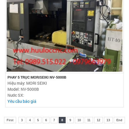
PHAY 5 TRỤC MORISEIKI NV-5000B
Hiệu máy: MORI SEIKI
Model: NV-5000B
Nước SX:
Yêu cầu báo giá
First
3
4
5
6
7
8
9
10
11
12
13
End