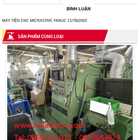
BÌNH LUẬN
MÁY TIỆN CNC MICRASTAR, FANUC 21iTB/2005
SẢN PHẨM CÙNG LOẠI