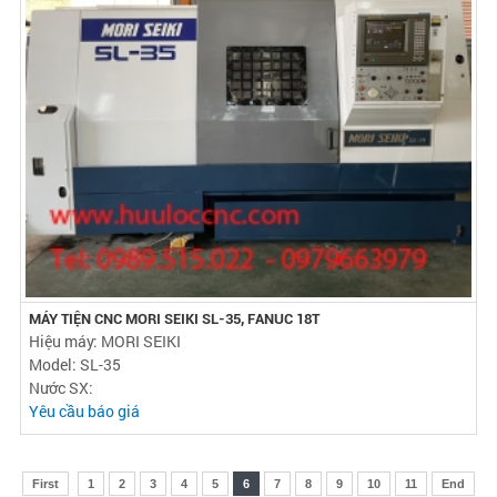
MÁY TIỆN CNC MORI SEIKI SL-35, FANUC 18T
Hiệu máy: MORI SEIKI
Model: SL-35
Nước SX:
Yêu cầu báo giá
First
1
2
3
4
5
6
7
8
9
10
11
End