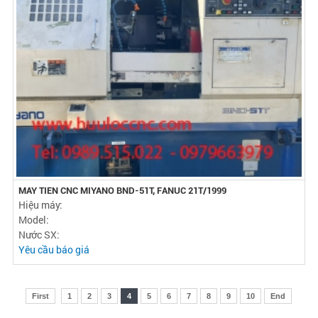
MAY TIEN CNC MIYANO BND-51T, FANUC 21T/1999
Hiệu máy:
Model:
Nước SX:
Yêu cầu báo giá
First
1
2
3
4
5
6
7
8
9
10
End