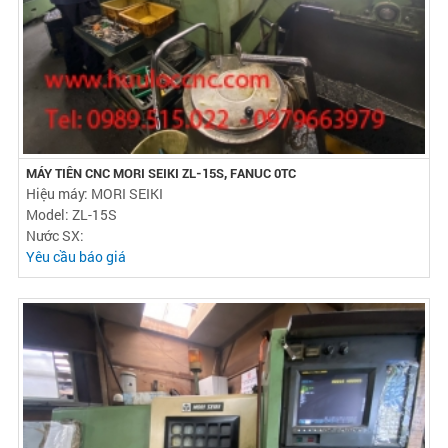
MÁY TIÊN CNC MORI SEIKI ZL-15S, FANUC 0TC
Hiệu máy: MORI SEIKI
Model: ZL-15S
Nước SX:
Yêu cầu báo giá