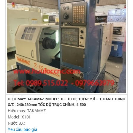
HIỆU MÁY: TAKAMAZ MODEL: X - 10 HỆ ĐIỆN: 21i - T HÀNH TRÌNH
X/Z : 240/230mm TỐC ĐỘ TRỤC CHÍNH: 4.500
Hiệu máy: TAKAMAZ
Model: X10i
Nước SX:
Yêu cầu báo giá