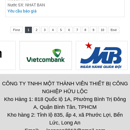
Nước SX: NHAT BAN
Yêu cầu báo giá
First
1
2
3
4
5
6
7
8
9
10
End
CÔNG TY TNHH MỘT THÀNH VIÊN THIẾT BỊ CÔNG
NGHIỆP HỮU LỘC
Kho Hàng 1: 818 Quốc lộ 1A, Phường Bình Trị Đông
A, Quận Bình Tân, TPHCM
Kho hàng 2: Tỉnh lộ 835, ấp 4, xã Phước Lợi, Bến
Lức, Long An