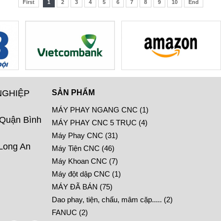
First
1
2
3
4
5
6
7
8
9
10
End
NGHIỆP
SẢN PHẨM
MÁY PHAY NGANG CNC (1)
 Quận Bình
MÁY PHAY CNC 5 TRỤC (4)
Máy Phay CNC (31)
 Long An
Máy Tiện CNC (46)
Máy Khoan CNC (7)
Máy đột dập CNC (1)
MÁY ĐÃ BÁN (75)
Dao phay, tiện, chấu, mâm cặp..... (2)
FANUC (2)