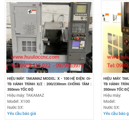
HIỆU MÁY: TAKAMAZ MODEL: X - 100 HỆ ĐIỆN: Oi-
HIỆU MÁY: TAK
TB HÀNH TRÌNH X/Z : 200/230mm CHỐNG TÂM :
TB HÀNH TRÌN
350mm TỐC ĐỘ
350mm TỐC ĐỘ
Hiệu máy: TAKAMAZ
Hiệu máy:
Model: X100
Model:
Nước SX:
Nước SX:
Yêu cầu báo giá
Yêu cầu báo g