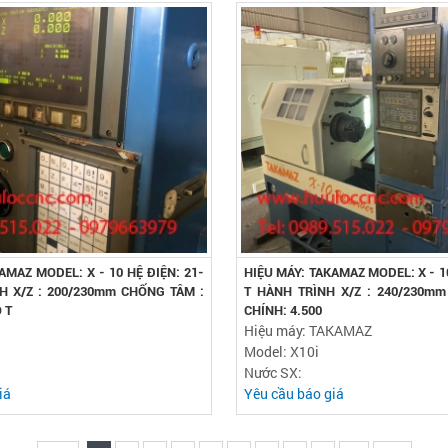
AMAZ MODEL: X - 10 HỆ ĐIỆN: 21-
HIỆU MÁY: TAKAMAZ MODEL: X - 10
H X/Z : 200/230mm CHỐNG TÂM :
T HÀNH TRÌNH X/Z : 240/230m
 T
CHÍNH: 4.500
Hiệu máy: TAKAMAZ
Model: X10i
Nước SX:
iá
Yêu cầu báo giá