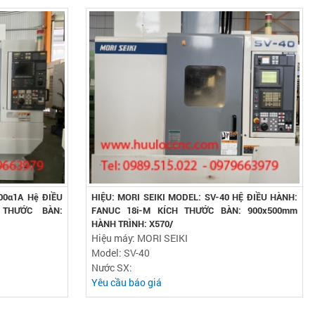
00α1A Hệ ĐIỀU
HIỆU: MORI SEIKI MODEL: SV-40 HỆ ĐIỀU HÀNH:
 THƯỚC BÀN:
FANUC 18i-M KÍCH THƯỚC BÀN: 900x500mm
HÀNH TRÌNH: X570/
Hiệu máy: MORI SEIKI
Model: SV-40
Nước SX:
Yêu cầu báo giá