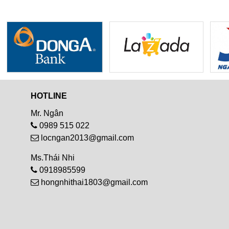
HOTLINE
Mr. Ngân
0989 515 022
locngan2013@gmail.com
Ms.Thái Nhi
0918985599
hongnhithai1803@gmail.com