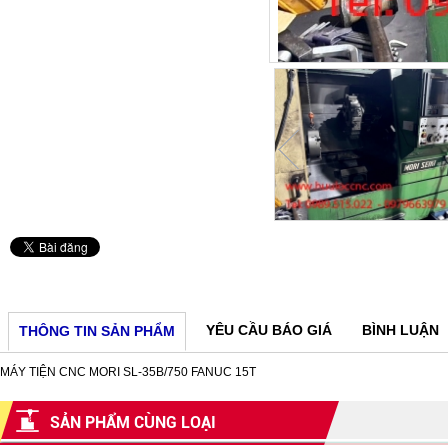
YÊU CẦU BÁO GIÁ
BÌNH LUẬN
THÔNG TIN SẢN PHẨM
MÁY TIỆN CNC MORI SL-35B/750 FANUC 15T
SẢN PHẨM CÙNG LOẠI