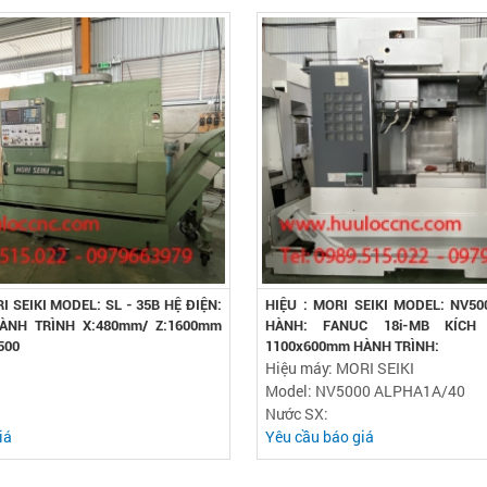
I SEIKI MODEL: SL - 35B HỆ ĐIỆN:
HIỆU : MORI SEIKI MODEL: NV50
ÀNH TRÌNH X:480mm/ Z:1600mm
HÀNH: FANUC 18i-MB KÍCH
500
1100x600mm HÀNH TRÌNH:
Hiệu máy: MORI SEIKI
Model: NV5000 ALPHA1A/40
Nước SX:
iá
Yêu cầu báo giá