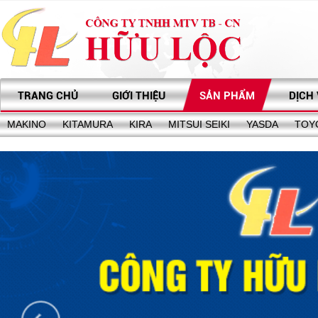
TRANG CHỦ
GIỚI THIỆU
SẢN PHẨM
DỊCH
MAKINO
KITAMURA
KIRA
MITSUI SEIKI
YASDA
TOY