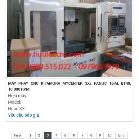
MÁY PHAY CNC KITAMURA MYCENTER 3Xi, FANUC 16iM, BT40,
10.000 RPM
Hiệu máy:
Model:
Nước SX:
Yêu cầu báo giá
First
1
2
3
4
5
6
7
8
9
10
End