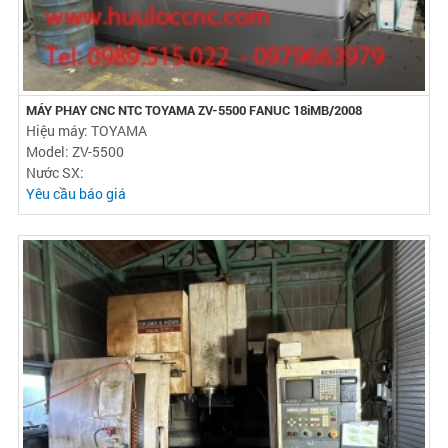
MÁY PHAY CNC NTC TOYAMA ZV-5500 FANUC 18iMB/2008
Hiệu máy: TOYAMA
Model: ZV-5500
Nước SX:
Yêu cầu báo giá