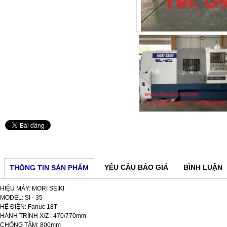
YÊU CẦU BÁO GIÁ
BÌNH LUẬN
THÔNG TIN SẢN PHẨM
HIỆU MÁY: MORI SEIKI
MODEL: Sl - 35
HỆ ĐIỆN: Fanuc 18T
HÀNH TRÌNH X/Z : 470/770mm
CHỐNG TÂM: 800mm