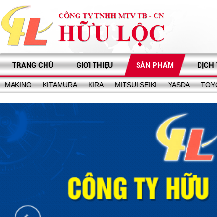
TRANG CHỦ
GIỚI THIỆU
SẢN PHẨM
DỊCH
MAKINO
KITAMURA
KIRA
MITSUI SEIKI
YASDA
TOY