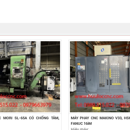
C MORI SL-65A CÓ CHỐNG TÂM,
MÁY PHAY CNC MAKINO V33, HSK
FANUC 16iM
Hiệu máy: