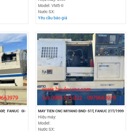
Model: VM5-II
Nước SX:
Yêu cầu báo giá
P, FANUC 0i-
MAY TIEN CNC MIYANO BND-51T, FANUC 21T/1999
Hiệu máy:
Model:
Nước SX: