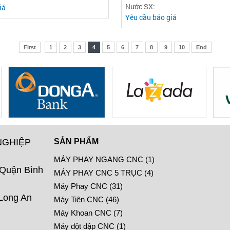
Nước SX:
iá
Yêu cầu báo giá
First
1
2
3
4
5
6
7
8
9
10
End
NGHIỆP
SẢN PHẨM
MÁY PHAY NGANG CNC (1)
 Quận Bình
MÁY PHAY CNC 5 TRỤC (4)
Máy Phay CNC (31)
 Long An
Máy Tiện CNC (46)
Máy Khoan CNC (7)
Máy đột dập CNC (1)