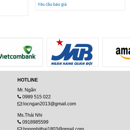
Yêu cầu báo giá
HOTLINE
Mr. Ngân
0989 515 022
locngan2013@gmail.com
Ms.Thái Nhi
0918985599
hongnhithai1803@gmail.com