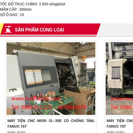
TỐC ĐỘ TRỤC CHÍNH: 3.500 vòng/phút
MÂM CẶP : 300mm
SỐ Ổ DAO : 10
SẢN PHẨM CÙNG LOẠI
MÁY TIỆN CNC MORI SL-35B CÓ CHỐNG TÂM,
MÁY TIỆN CN
FANUC 16T
FANUC 10T
Hiệu máy:
Hiệu máy: