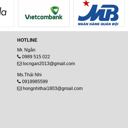
HOTLINE
Mr. Ngân
0989 515 022
locngan2013@gmail.com
Ms.Thái Nhi
0918985599
hongnhithai1803@gmail.com