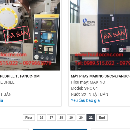
PEDRILL T , FANUC-OM
MÁY PHAY MAKINO SNC64,FANUC
PE DRILL
Hiệu máy: MAKINO
Model: SNC 64
ẬT BẢN
Nước SX: NHẬT BẢN
iá
Yêu cầu báo giá
First
16
17
18
19
20
21
End