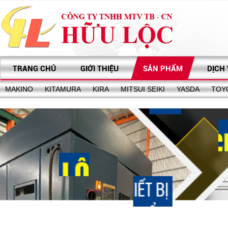
TRANG CHỦ
GIỚI THIỆU
SẢN PHẨM
DỊCH
MAKINO
KITAMURA
KIRA
MITSUI SEIKI
YASDA
TOY