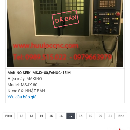
MAKINO SEIKI MSJX-60,FANUC-15iM
Hiệu máy: MAKINO
Model: MSJX-60
Nước SX: NHẬT BẢN
Yêu cầu báo giá
First
12
13
14
15
16
17
18
19
20
21
End