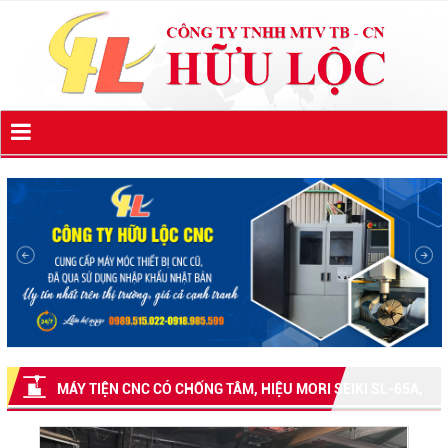
MÁY TIỆN CNC CÓ CHỐNG TÂM, HIỆU MORI SEIKI SL-65A,
FANUC 16TB