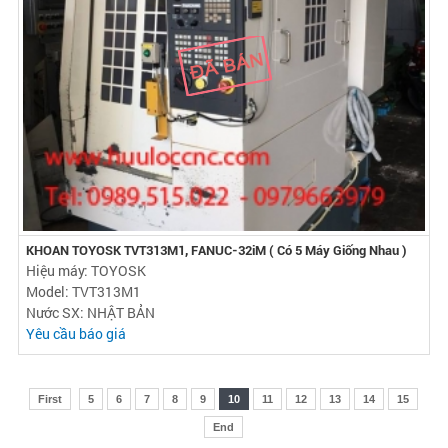
KHOAN TOYOSK TVT313M1, FANUC-32iM ( Có 5 Máy Giống Nhau )
Hiệu máy: TOYOSK
Model: TVT313M1
Nước SX: NHẬT BẢN
Yêu cầu báo giá
First
5
6
7
8
9
10
11
12
13
14
15
End