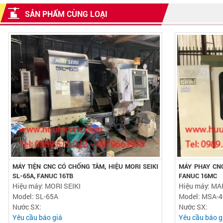
SẢN PHẨM CÙNG LOẠI
MÁY TIỆN CNC CÓ CHỐNG TÂM, HIỆU MORI SEIKI
MÁY PHAY CNC
SL-65A, FANUC 16TB
FANUC 16MC
Hiệu máy: MORI SEIKI
Hiệu máy: MA
Model: SL-65A
Model: MSA-4
Nước SX:
Nước SX:
Yêu cầu báo giá
Yêu cầu báo g