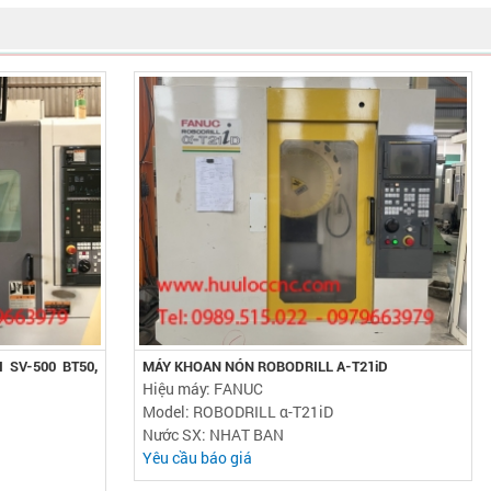
 SV-500 BT50,
MÁY KHOAN NÓN ROBODRILL Α-T21iD
Hiệu máy: FANUC
Model: ROBODRILL α-T21iD
Nước SX: NHAT BAN
Yêu cầu báo giá