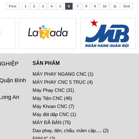
First
1
2
3
4
5
6
7
8
9
10
11
End
NGHIỆP
SẢN PHẨM
MÁY PHAY NGANG CNC (1)
 Quận Bình
MÁY PHAY CNC 5 TRỤC (4)
Máy Phay CNC (31)
 Long An
Máy Tiện CNC (46)
Máy Khoan CNC (7)
Máy đột dập CNC (1)
MÁY ĐÃ BÁN (75)
Dao phay, tiện, chấu, mâm cặp..... (2)
FANUC (2)