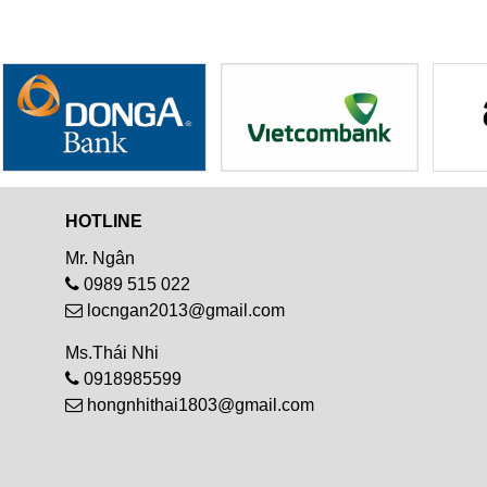
HOTLINE
Mr. Ngân
0989 515 022
locngan2013@gmail.com
Ms.Thái Nhi
0918985599
hongnhithai1803@gmail.com