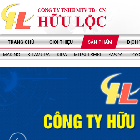
TRANG CHỦ
GIỚI THIỆU
SẢN PHẨM
DỊCH
MAKINO
KITAMURA
KIRA
MITSUI SEIKI
YASDA
TOY