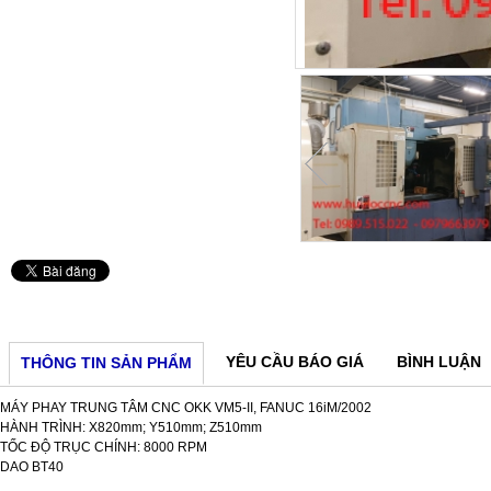
YÊU CẦU BÁO GIÁ
BÌNH LUẬN
THÔNG TIN SẢN PHẨM
MÁY PHAY TRUNG TÂM CNC OKK VM5-II, FANUC 16iM/2002
HÀNH TRÌNH: X820mm; Y510mm; Z510mm
TỐC ĐỘ TRỤC CHÍNH: 8000 RPM
DAO BT40