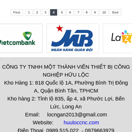
First
1
2
3
4
5
6
7
8
9
10
End
CÔNG TY TNHH MỘT THÀNH VIÊN THIẾT BỊ CÔNG
NGHIỆP HỮU LỘC
Kho Hàng 1: 818 Quốc lộ 1A, Phường Bình Trị Đông
A, Quận Bình Tân, TPHCM
Kho hàng 2: Tỉnh lộ 835, ấp 4, xã Phước Lợi, Bến
Lức, Long An
Email: locngan2013@gmail.com
Website:
huuloccnc.com
Điện Thoại 0989.515.022 - 0979663979