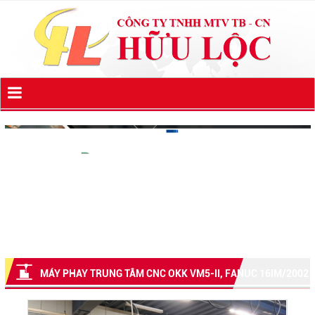
MÁY PHAY TRUNG TÂM CNC OKK VM5-II, FANUC 16IM/2002