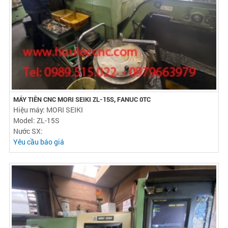
MÁY TIÊN CNC MORI SEIKI ZL-15S, FANUC 0TC
Hiệu máy: MORI SEIKI
Model: ZL-15S
Nước SX:
Yêu cầu báo giá