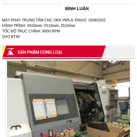
BÌNH LUẬN
MÁY PHAY TRUNG TÂM CNC OKK VM5-II, FANUC 16iM/2002
HÀNH TRÌNH: X820mm; Y510mm; Z510mm
TỐC ĐỘ TRỤC CHÍNH: 8000 RPM
DAO BT40
SẢN PHẨM CÙNG LOẠI