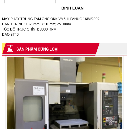
BÌNH LUẬN
MÁY PHAY TRUNG TÂM CNC OKK VM5-II, FANUC 16iM/2002
HÀNH TRÌNH: X820mm; Y510mm; Z510mm
TỐC ĐỘ TRỤC CHÍNH: 8000 RPM
DAO BT40
SẢN PHẨM CÙNG LOẠI