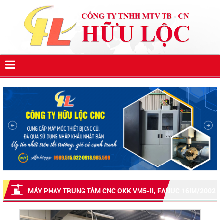
MÁY PHAY TRUNG TÂM CNC OKK VM5-II, FANUC 16IM/2002