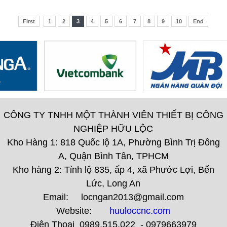
First
1
2
3
4
5
6
7
8
9
10
End
CÔNG TY TNHH MỘT THÀNH VIÊN THIẾT BỊ CÔNG
NGHIỆP HỮU LỘC
Kho Hàng 1: 818 Quốc lộ 1A, Phường Bình Trị Đông
A, Quận Bình Tân, TPHCM
Kho hàng 2: Tỉnh lộ 835, ấp 4, xã Phước Lợi, Bến
Lức, Long An
Email: locngan2013@gmail.com
Website:
huuloccnc.com
Điện Thoại 0989.515.022 - 0979663979