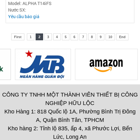
Model: ALPHA T14iFS
Nước SX:
Yêu cầu báo giá
First
1
2
3
4
5
6
7
8
9
10
End
CÔNG TY TNHH MỘT THÀNH VIÊN THIẾT BỊ CÔNG
NGHIỆP HỮU LỘC
Kho Hàng 1: 818 Quốc lộ 1A, Phường Bình Trị Đông
A, Quận Bình Tân, TPHCM
Kho hàng 2: Tỉnh lộ 835, ấp 4, xã Phước Lợi, Bến
Lức, Long An