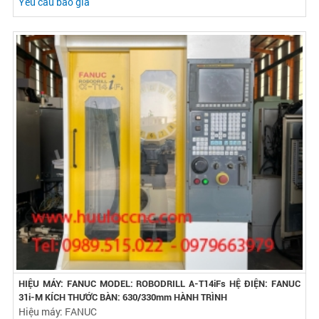
Yêu cầu báo giá
HIỆU MÁY: FANUC MODEL: ROBODRILL Α-T14iFs HỆ ĐIỆN: FANUC
31i-M KÍCH THƯỚC BÀN: 630/330mm HÀNH TRÌNH
Hiệu máy: FANUC