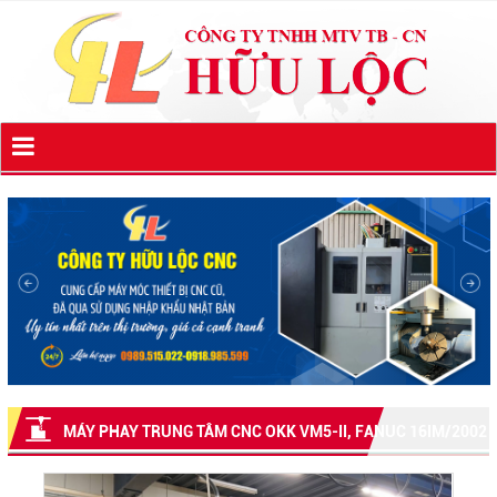
MÁY PHAY TRUNG TÂM CNC OKK VM5-II, FANUC 16IM/2002