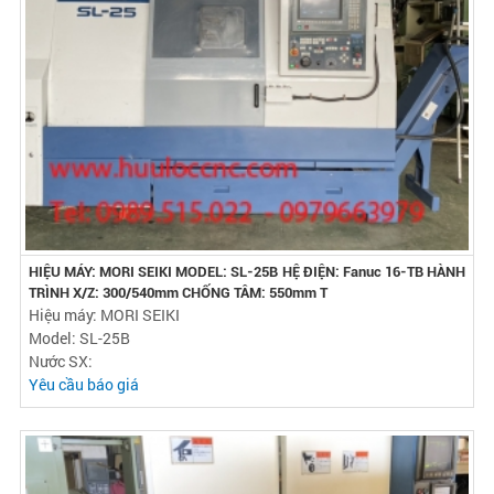
HIỆU MÁY: MORI SEIKI MODEL: SL-25B HỆ ĐIỆN: Fanuc 16-TB HÀNH
TRÌNH X/Z: 300/540mm CHỐNG TÂM: 550mm T
Hiệu máy: MORI SEIKI
Model: SL-25B
Nước SX:
Yêu cầu báo giá