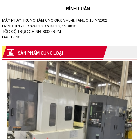
BÌNH LUẬN
MÁY PHAY TRUNG TÂM CNC OKK VM5-II, FANUC 16iM/2002
HÀNH TRÌNH: X820mm; Y510mm; Z510mm
TỐC ĐỘ TRỤC CHÍNH: 8000 RPM
DAO BT40
SẢN PHẨM CÙNG LOẠI