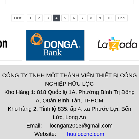
First
1
2
3
4
5
6
7
8
9
10
End
CÔNG TY TNHH MỘT THÀNH VIÊN THIẾT BỊ CÔNG
NGHIỆP HỮU LỘC
Kho Hàng 1: 818 Quốc lộ 1A, Phường Bình Trị Đông
A, Quận Bình Tân, TPHCM
Kho hàng 2: Tỉnh lộ 835, ấp 4, xã Phước Lợi, Bến
Lức, Long An
Email: locngan2013@gmail.com
Website:
huuloccnc.com