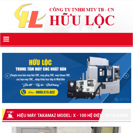
HIỆU MÁY: TAKAMAZ MODEL: X - 100 HỆ ĐIỆN: OI-TB HÀNH
TRÌNH X/Z : 200/230MM CHỐNG TÂM : 350MM TỐC ĐỘ