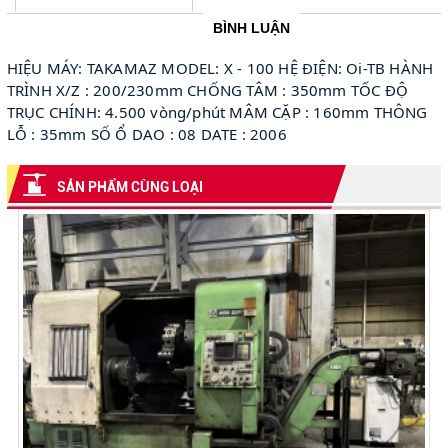
BÌNH LUẬN
HIỆU MÁY: TAKAMAZ MODEL: X - 100 HỆ ĐIỆN: Oi-TB HÀNH
TRÌNH X/Z : 200/230mm CHỐNG TÂM : 350mm TỐC ĐỘ
TRỤC CHÍNH: 4.500 vòng/phút MÂM CẶP : 160mm THÔNG
LỖ : 35mm SỐ Ổ DAO : 08 DATE : 2006
SẢN PHẨM CÙNG LOẠI