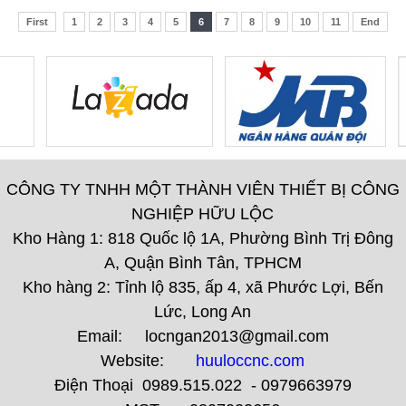
First
1
2
3
4
5
6
7
8
9
10
11
End
CÔNG TY TNHH MỘT THÀNH VIÊN THIẾT BỊ CÔNG
NGHIỆP HỮU LỘC
Kho Hàng 1: 818 Quốc lộ 1A, Phường Bình Trị Đông
A, Quận Bình Tân, TPHCM
Kho hàng 2: Tỉnh lộ 835, ấp 4, xã Phước Lợi, Bến
Lức, Long An
Email: locngan2013@gmail.com
Website:
huuloccnc.com
Điện Thoại 0989.515.022 - 0979663979