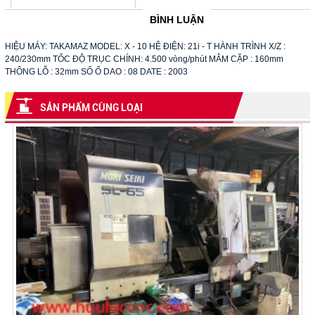
BÌNH LUẬN
HIỆU MÁY: TAKAMAZ MODEL: X - 10 HỆ ĐIỆN: 21i - T HÀNH TRÌNH X/Z :
240/230mm TỐC ĐỘ TRỤC CHÍNH: 4.500 vòng/phút MÂM CẶP : 160mm
THÔNG LỖ : 32mm SỐ Ổ DAO : 08 DATE : 2003
SẢN PHẨM CÙNG LOẠI