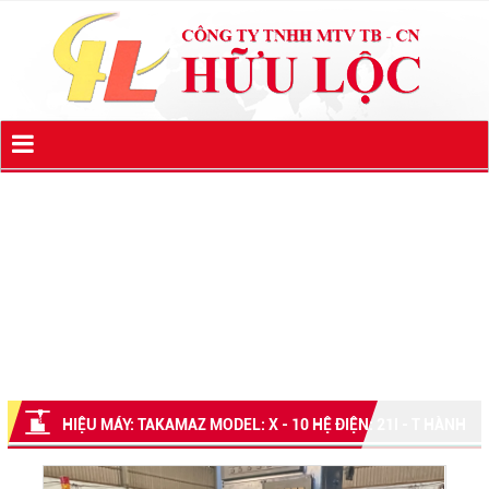
HIỆU MÁY: TAKAMAZ MODEL: X - 10 HỆ ĐIỆN: 21I - T HÀNH
TRÌNH X/Z : 240/230MM TỐC ĐỘ TRỤC CHÍNH: 4.500