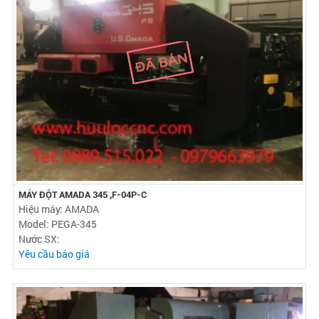
MÁY ĐỘT AMADA 345 ,F-04P-C
Hiệu máy: AMADA
Model: PEGA-345
Nước SX:
Yêu cầu báo giá