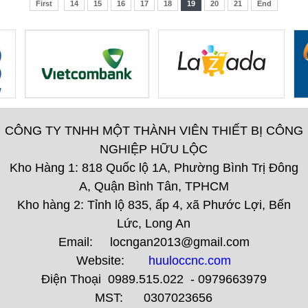
First
14
15
16
17
18
19
20
21
End
CÔNG TY TNHH MỘT THÀNH VIÊN THIẾT BỊ CÔNG
NGHIỆP HỮU LỘC
Kho Hàng 1: 818 Quốc lộ 1A, Phường Bình Trị Đông
A, Quận Bình Tân, TPHCM
Kho hàng 2: Tỉnh lộ 835, ấp 4, xã Phước Lợi, Bến
Lức, Long An
Email: locngan2013@gmail.com
Website:
huuloccnc.com
Điện Thoại 0989.515.022 - 0979663979
MST: 0307023656