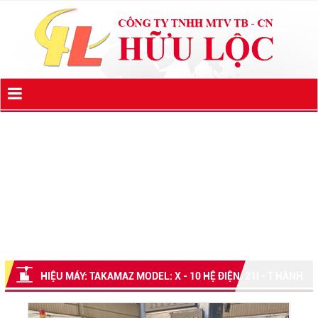
HIỆU MÁY: TAKAMAZ MODEL: X - 10 HỆ ĐIỆN: 21I - T HÀNH
TRÌNH X/Z : 240/230MM TỐC ĐỘ TRỤC CHÍNH: 4.500