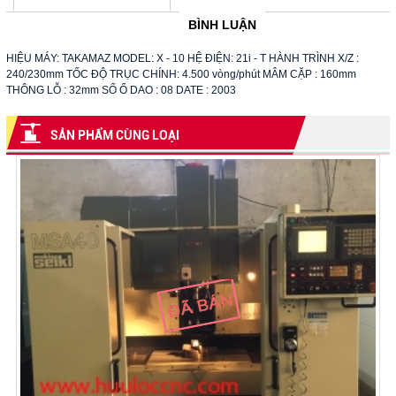
BÌNH LUẬN
HIỆU MÁY: TAKAMAZ MODEL: X - 10 HỆ ĐIỆN: 21i - T HÀNH TRÌNH X/Z :
240/230mm TỐC ĐỘ TRỤC CHÍNH: 4.500 vòng/phút MÂM CẶP : 160mm
THÔNG LỖ : 32mm SỐ Ổ DAO : 08 DATE : 2003
SẢN PHẨM CÙNG LOẠI