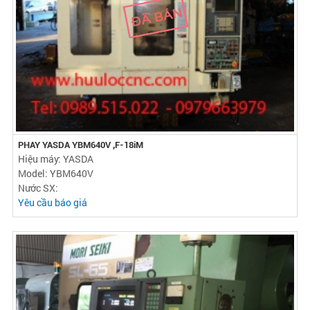
PHAY YASDA YBM640V ,F-18iM
Hiệu máy: YASDA
Model: YBM640V
Nước SX:
Yêu cầu báo giá